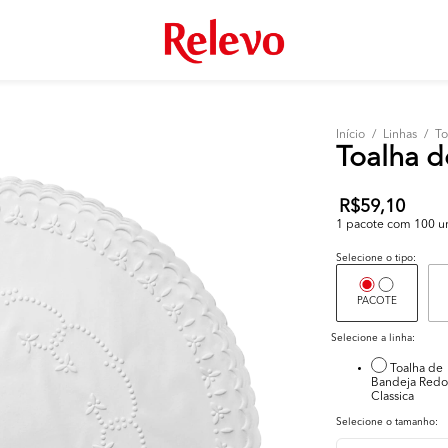
Início
/
Linhas
/
To
Toalha d
R$59,10
1 pacote com 100 un 
Selecione o tipo:
PACOTE
Selecione a linha:
Toalha de
Bandeja Red
Classica
Selecione o tamanho: