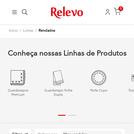
0
Início
/
Linhas
/
Rendados
Conheça nossas Linhas de Produtos
Guardanapos
Guardanapo Folha
Porta Copo
Toa
Premium
Dupla