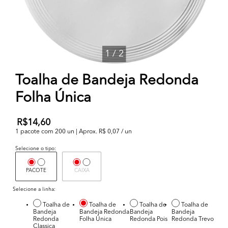
1
/
2
Toalha de Bandeja Redonda
Folha Única
R$14,60
1 pacote com 200 un | Aprox. R$ 0,07 / un
Selecione o tipo:
PACOTE
CAIXA
Selecione a linha:
Toalha de
Toalha de
Toalha de
Toalha de
Bandeja
Bandeja Redonda
Bandeja
Bandeja
Redonda
Folha Única
Redonda Pois
Redonda Trevo
Classica