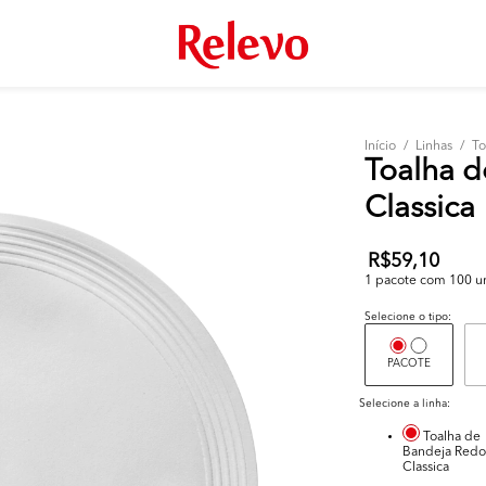
Início
/
Linhas
/
To
Toalha 
Classica
R$59,10
1 pacote com 100 un 
Selecione o tipo:
PACOTE
Selecione a linha:
Toalha de
Bandeja Red
Classica