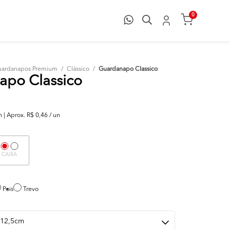
0
ardanapos Premium
/
Clássico
/
Guardanapo Classico
apo Classico
| Aprox. R$ 0,46 / un
CAIXA
Pois
Trevo