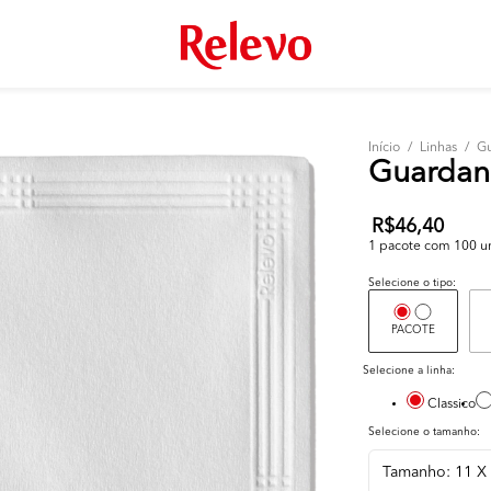
Início
/
Linhas
/
Gu
Guardan
R$46,40
1 pacote com 100 un 
Selecione o tipo:
PACOTE
Selecione a linha:
Classico
Selecione o tamanho: