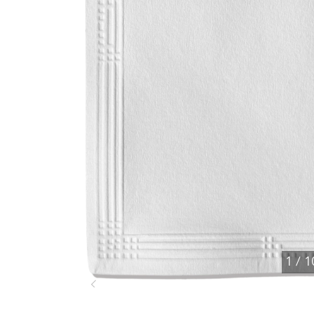
1
/
1