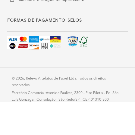
FORMAS DE PAGAMENTO
SELOS
© 2026, Relevo Artefatos de Papel Ltda. Todos os direitos
reservados.
Escritório Comercial:Avenida Paulista, 2300 - Piso Pilotis – Ed. São
Luís Gonzaga - Consolação - São Paulo/SP - CEP:01310-300 |
Fábrica:R Prof. Alberto Krause, 1307 – Almirante Tamandaré – PR –
CEP: 83508-500
Atendimento: segunda a sexta - 8h-18h - CNPJ: 78.435.609/0001-
80