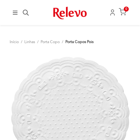
0
Início
/
Linhas
/
Porta Copo
/
Porta Copos Pois