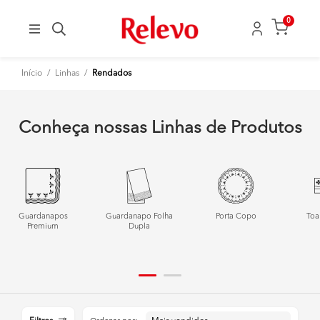
0
Início
/
Linhas
/
Rendados
Conheça nossas Linhas de Produtos
Guardanapos
Guardanapo Folha
Porta Copo
Toa
Premium
Dupla