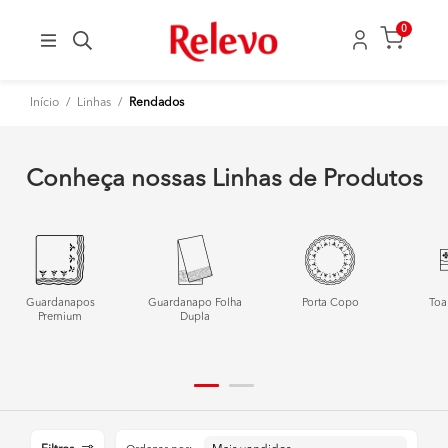
0
Início
/
Linhas
/
Rendados
Conheça nossas Linhas de Produtos
Guardanapos
Guardanapo Folha
Porta Copo
Toa
Premium
Dupla