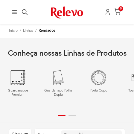
0
Início
/
Linhas
/
Rendados
Conheça nossas Linhas de Produtos
Guardanapos
Guardanapo Folha
Porta Copo
Toa
Premium
Dupla