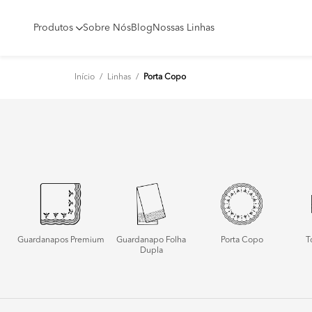
Produtos
Sobre Nós
Blog
Nossas Linhas
Início
/
Linhas
/
Porta Copo
Guardanapos Premium
Guardanapo Folha
Porta Copo
T
Dupla