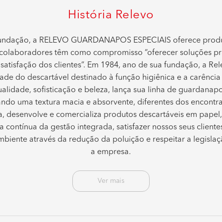
História Relevo
fundação, a RELEVO GUARDANAPOS ESPECIAIS oferece produt
 colaboradores têm como compromisso “oferecer soluções prát
 satisfação dos clientes”. Em 1984, ano de sua fundação, a R
ade do descartável destinado à função higiênica e a carênc
lidade, sofisticação e beleza, lança sua linha de guardanap
ndo uma textura macia e absorvente, diferentes dos encont
a, desenvolve e comercializa produtos descartáveis em pape
a contínua da gestão integrada, satisfazer nossos seus cliente
biente através da redução da poluição e respeitar a legislaç
a empresa.
Ver mais