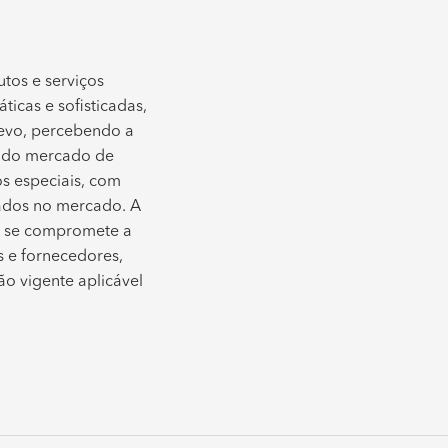
os e serviços
icas e sofisticadas,
elevo, percebendo a
ia do mercado de
os especiais, com
rados no mercado. A
l, se compromete a
s e fornecedores,
ão vigente aplicável