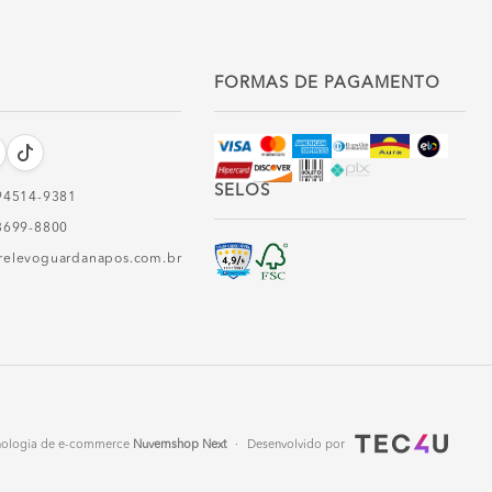
FORMAS DE PAGAMENTO
SELOS
94514-9381‬
3699-8800
relevoguardanapos.com.br
nologia de e-commerce
Nuvemshop Next
·
Desenvolvido por