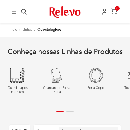
0
Início
/
Linhas
/
Odontológicos
Conheça nossas Linhas de Produtos
Guardanapos
Guardanapo Folha
Porta Copo
Toa
Premium
Dupla