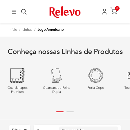
0
Início
/
Linhas
/
Jogo Americano
Conheça nossas Linhas de Produtos
Guardanapos
Guardanapo Folha
Porta Copo
Toa
Premium
Dupla