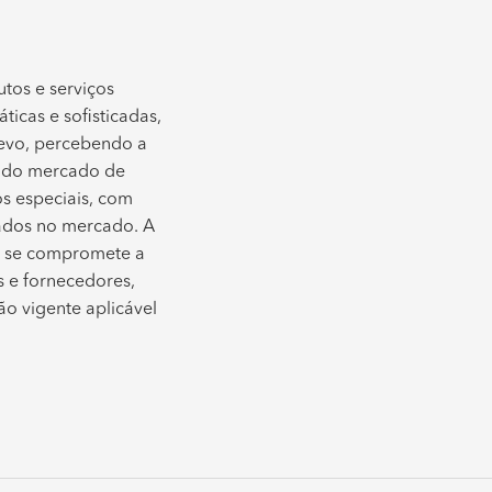
os e serviços
icas e sofisticadas,
elevo, percebendo a
ia do mercado de
os especiais, com
rados no mercado. A
l, se compromete a
s e fornecedores,
ão vigente aplicável