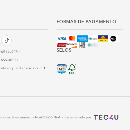
FORMAS DE PAGAMENTO
SELOS
94514-9381‬
3699-8800
relevoguardanapos.com.br
nologia de e-commerce
Nuvemshop Next
·
Desenvolvido por