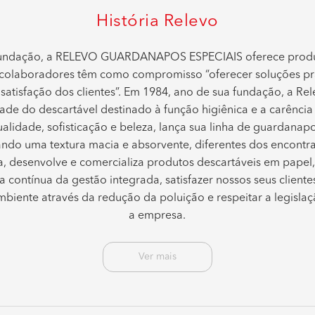
História Relevo
fundação, a RELEVO GUARDANAPOS ESPECIAIS oferece produt
 colaboradores têm como compromisso “oferecer soluções prát
 satisfação dos clientes”. Em 1984, ano de sua fundação, a R
ade do descartável destinado à função higiênica e a carênc
lidade, sofisticação e beleza, lança sua linha de guardanap
ndo uma textura macia e absorvente, diferentes dos encont
a, desenvolve e comercializa produtos descartáveis em pape
a contínua da gestão integrada, satisfazer nossos seus cliente
biente através da redução da poluição e respeitar a legislaç
a empresa.
Ver mais