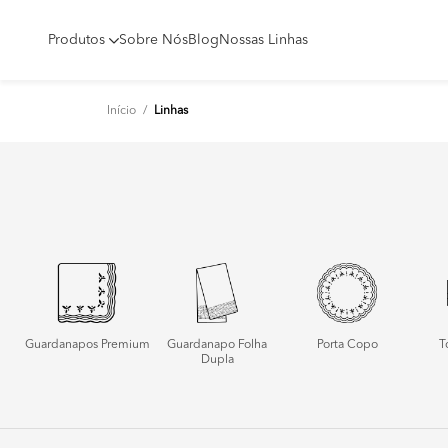
Produtos
Sobre Nós
Blog
Nossas Linhas
Início
/
Linhas
Guardanapos Premium
Guardanapo Folha
Porta Copo
T
Dupla