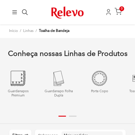
0
Início
/
Linhas
/
Toalha de Bandeja
Conheça nossas Linhas de Produtos
Guardanapos
Guardanapo Folha
Porta Copo
Toa
Premium
Dupla